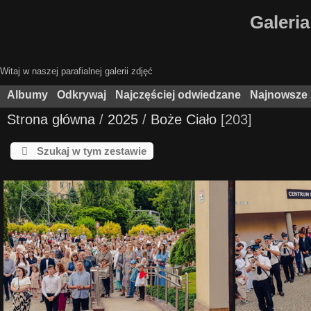
Galeria
Witaj w naszej parafialnej galerii zdjęć
Albumy
Odkrywaj
Najczęściej odwiedzane
Najnowsze 
Strona główna
/
2025
/
Boże Ciało
203
Szukaj w tym zestawie