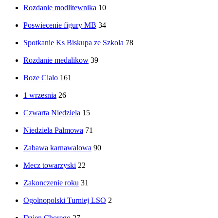
Rozdanie modlitewnika
10
Poswiecenie figury MB
34
Spotkanie Ks Biskupa ze Szkola
78
Rozdanie medalikow
39
Boze Cialo
161
1 wrzesnia
26
Czwarta Niedziela
15
Niedziela Palmowa
71
Zabawa karnawalowa
90
Mecz towarzyski
22
Zakonczenie roku
31
Ogolnopolski Turniej LSO
2
Dzien Chorego
27