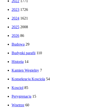
2022
1771
2023
1726
2024
1621
2025
2008
2026
86
Budowa
29
Budynki parafii
110
Historia
14
Kamien Wegielny
7
Konsekracja Kosciola
54
Kosciol
85
Perygrenacja
15
Wnetrze
60