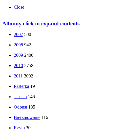
Close
Albumy
click to expand contents
2007
500
2008
942
2009
2400
2010
2758
2011
3002
Pasterka
19
Jaselka
146
Odpust
185
Bierzmowanie
116
Rzym
30