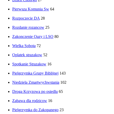
Pierwsza Komunia Sw
64
Rozpoczecie DA
28
Rozdanie rozancow
25
Zakonczenie Oazy i LSO
80
Wielka Sobota
72
Oplatek strazakow
52
Spotkanie Strazakow
16
Pielgrzymka Grupy Biblijnej
143
Niedziela Zmartwychwstania
102
Droga Krzyzowa po osiedlu
65
Zabawa dla rodzicow
16
Pielgrzymka do Zakopanego
23