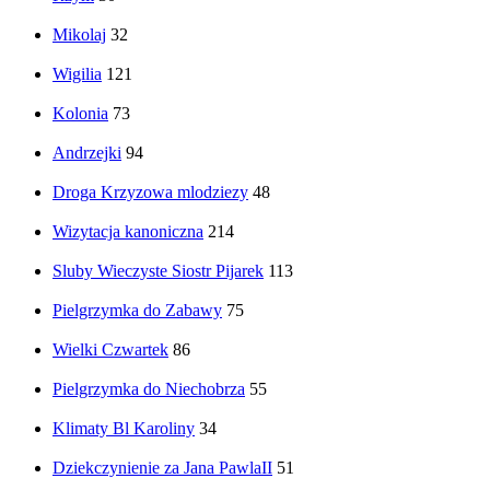
Mikolaj
32
Wigilia
121
Kolonia
73
Andrzejki
94
Droga Krzyzowa mlodziezy
48
Wizytacja kanoniczna
214
Sluby Wieczyste Siostr Pijarek
113
Pielgrzymka do Zabawy
75
Wielki Czwartek
86
Pielgrzymka do Niechobrza
55
Klimaty Bl Karoliny
34
Dziekczynienie za Jana PawlaII
51