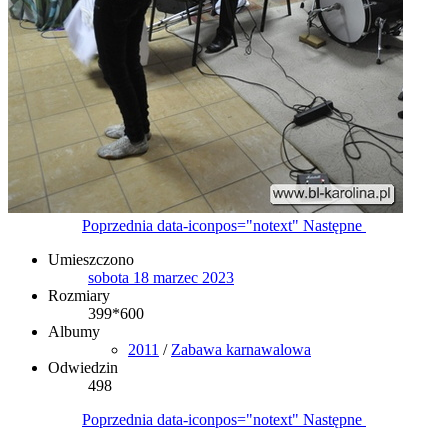
Poprzednia
data-iconpos="notext"
Następne
Umieszczono
sobota 18 marzec 2023
Rozmiary
399*600
Albumy
2011
/
Zabawa karnawalowa
Odwiedzin
498
Poprzednia
data-iconpos="notext"
Następne