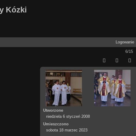
ny Kózki
Logowanie
6/15
Utworzone
niedziela 6 styczeń 2008
Umieszczono
sobota 18 marzec 2023