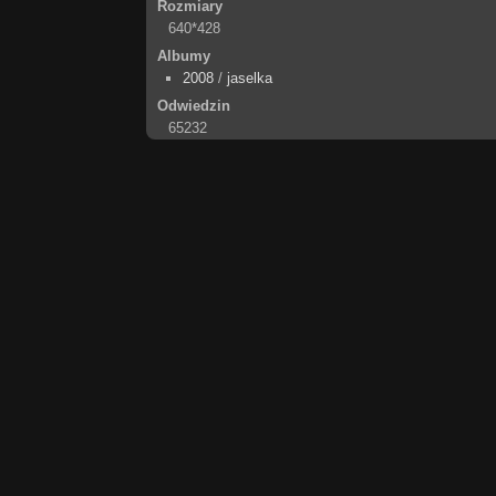
Rozmiary
640*428
Albumy
2008
/
jaselka
Odwiedzin
65232