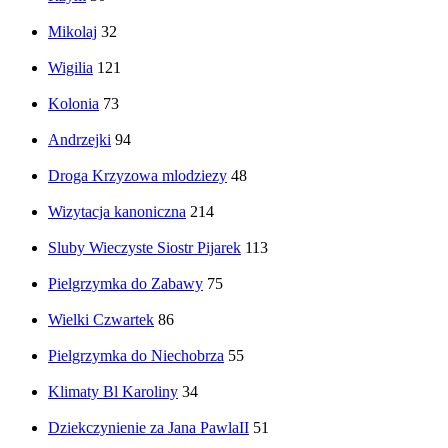
Mikolaj
32
Wigilia
121
Kolonia
73
Andrzejki
94
Droga Krzyzowa mlodziezy
48
Wizytacja kanoniczna
214
Sluby Wieczyste Siostr Pijarek
113
Pielgrzymka do Zabawy
75
Wielki Czwartek
86
Pielgrzymka do Niechobrza
55
Klimaty Bl Karoliny
34
Dziekczynienie za Jana PawlaII
51