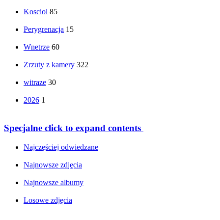
Kosciol
85
Perygrenacja
15
Wnetrze
60
Zrzuty z kamery
322
witraze
30
2026
1
Specjalne
click to expand contents
Najczęściej odwiedzane
Najnowsze zdjęcia
Najnowsze albumy
Losowe zdjęcia