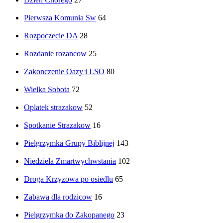
Pierwsza Komunia Sw
64
Rozpoczecie DA
28
Rozdanie rozancow
25
Zakonczenie Oazy i LSO
80
Wielka Sobota
72
Oplatek strazakow
52
Spotkanie Strazakow
16
Pielgrzymka Grupy Biblijnej
143
Niedziela Zmartwychwstania
102
Droga Krzyzowa po osiedlu
65
Zabawa dla rodzicow
16
Pielgrzymka do Zakopanego
23