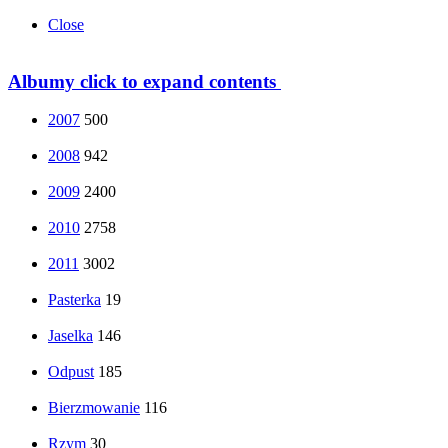
Close
Albumy
click to expand contents
2007
500
2008
942
2009
2400
2010
2758
2011
3002
Pasterka
19
Jaselka
146
Odpust
185
Bierzmowanie
116
Rzym
30