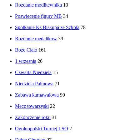
Rozdanie modlitewnika
10
Poswiecenie figury MB
34
Spotkanie Ks Biskupa ze Szkola
78
Rozdanie medalikow
39
Boze Cialo
161
1 wrzesnia
26
Czwarta Niedziela
15
Niedziela Palmowa
71
Zabawa karnawalowa
90
Mecz towarzyski
22
Zakonczenie roku
31
Ogolnopolski Turniej LSO
2
Dzien Chorego
27