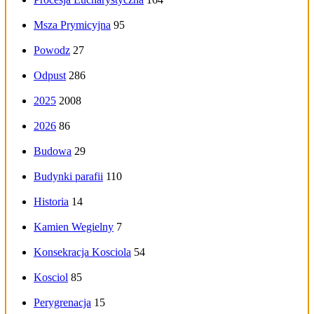
Msza Prymicyjna
95
Powodz
27
Odpust
286
2025
2008
2026
86
Budowa
29
Budynki parafii
110
Historia
14
Kamien Wegielny
7
Konsekracja Kosciola
54
Kosciol
85
Perygrenacja
15