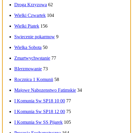
Droga Krzyzowa
62
Wielki Czwartek
104
Wielki Piatek
156
Swiecenie pokarmow
9
Wielka Sobota
50
Zmartwychwstanie
77
BIerzmowanie
73
Rocznica 1 Komunii
58
Majowe Nabozenstwo Fatimskie
34
I Komunia Sw SP18 10 00
77
I Komunia Sw SP18 12 00
75
I Komunia Sw SS Pijarek
105
Procesja Eucharystyczna
164