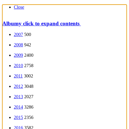
Close
Albumy
click to expand contents
2007
500
2008
942
2009
2400
2010
2758
2011
3002
2012
3048
2013
2027
2014
3286
2015
2356
2016
3582